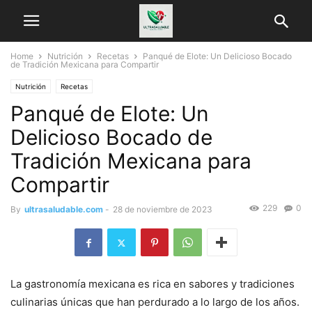
Home
Nutrición
Recetas
Panqué de Elote: Un Delicioso Bocado
de Tradición Mexicana para Compartir
Nutrición
Recetas
Panqué de Elote: Un
Delicioso Bocado de
Tradición Mexicana para
Compartir
229
0
By
ultrasaludable.com
-
28 de noviembre de 2023
La gastronomía mexicana es rica en sabores y tradiciones
culinarias únicas que han perdurado a lo largo de los años.