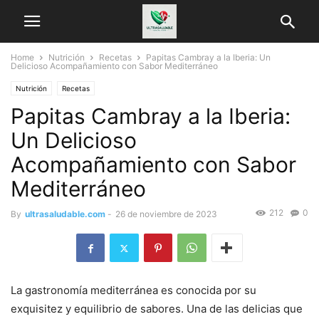
Home
Nutrición
Recetas
Papitas Cambray a la Iberia: Un
Delicioso Acompañamiento con Sabor Mediterráneo
Nutrición
Recetas
Papitas Cambray a la Iberia:
Un Delicioso
Acompañamiento con Sabor
Mediterráneo
212
0
By
ultrasaludable.com
-
26 de noviembre de 2023
La gastronomía mediterránea es conocida por su
exquisitez y equilibrio de sabores. Una de las delicias que