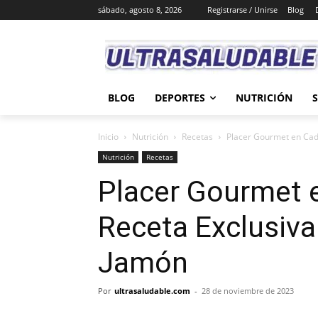
sábado, agosto 8, 2026
Registrarse / Unirse
Blog
BLOG
DEPORTES
NUTRICIÓN
Inicio
Nutrición
Recetas
Placer Gourmet en Cada
Nutrición
Recetas
Placer Gourmet 
Receta Exclusiva 
Jamón
Por
ultrasaludable.com
-
28 de noviembre de 2023