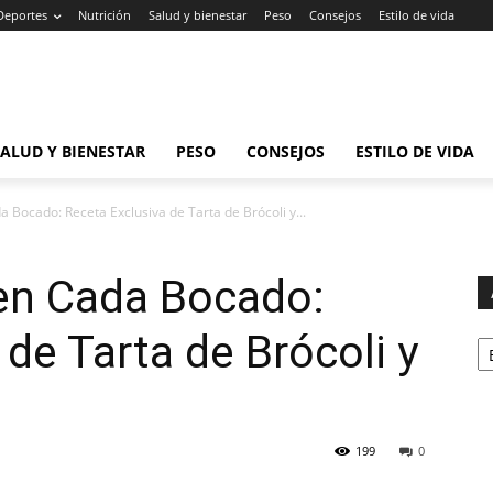
Deportes
Nutrición
Salud y bienestar
Peso
Consejos
Estilo de vida
SALUD Y BIENESTAR
PESO
CONSEJOS
ESTILO DE VIDA
 Bocado: Receta Exclusiva de Tarta de Brócoli y...
en Cada Bocado:
Ar
de Tarta de Brócoli y
199
0