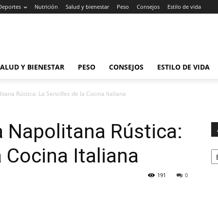
Deportes
Nutrición
Salud y bienestar
Peso
Consejos
Estilo de vida
SALUD Y BIENESTAR
PESO
CONSEJOS
ESTILO DE VIDA
itana Rústica: La Sencillez de la Cocina Italiana
a Napolitana Rústica:
Ar
a Cocina Italiana
191
0