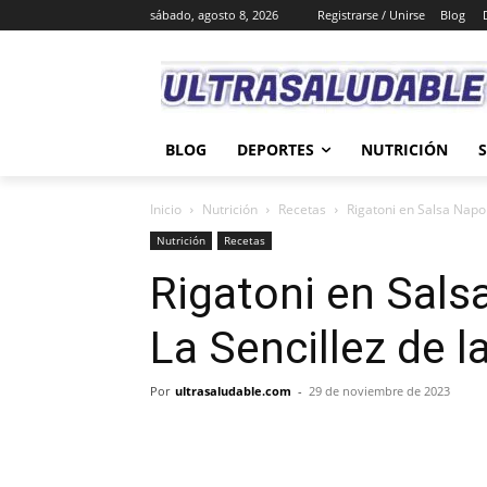
sábado, agosto 8, 2026
Registrarse / Unirse
Blog
BLOG
DEPORTES
NUTRICIÓN
Inicio
Nutrición
Recetas
Rigatoni en Salsa Napol
Nutrición
Recetas
Rigatoni en Sals
La Sencillez de l
Por
ultrasaludable.com
-
29 de noviembre de 2023