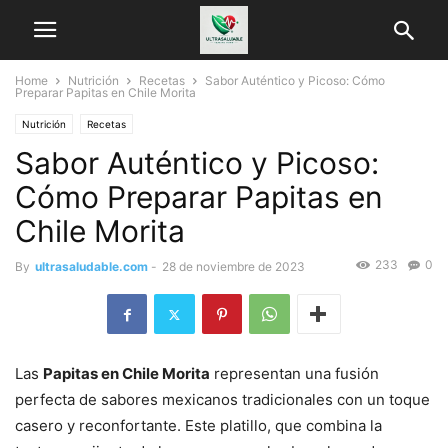
Home
Nutrición
Recetas
Sabor Auténtico y Picoso: Cómo
Preparar Papitas en Chile Morita
Nutrición
Recetas
Sabor Auténtico y Picoso:
Cómo Preparar Papitas en
Chile Morita
233
0
By
ultrasaludable.com
-
28 de noviembre de 2023
Las
Papitas en Chile Morita
representan una fusión
perfecta de sabores mexicanos tradicionales con un toque
casero y reconfortante. Este platillo, que combina la