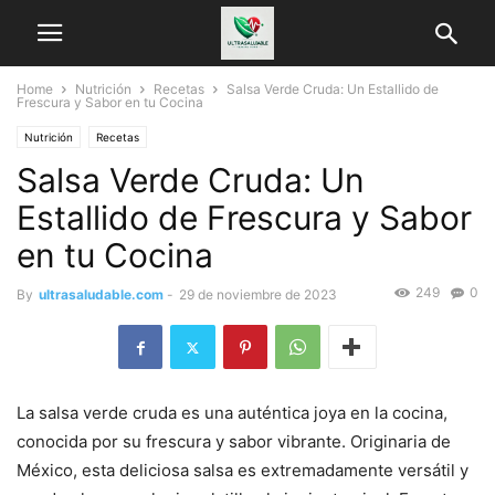
Home
Nutrición
Recetas
Salsa Verde Cruda: Un Estallido de
Frescura y Sabor en tu Cocina
Nutrición
Recetas
Salsa Verde Cruda: Un
Estallido de Frescura y Sabor
en tu Cocina
249
0
By
ultrasaludable.com
-
29 de noviembre de 2023
La salsa verde cruda es una auténtica joya en la cocina,
conocida por su frescura y sabor vibrante. Originaria de
México, esta deliciosa salsa es extremadamente versátil y