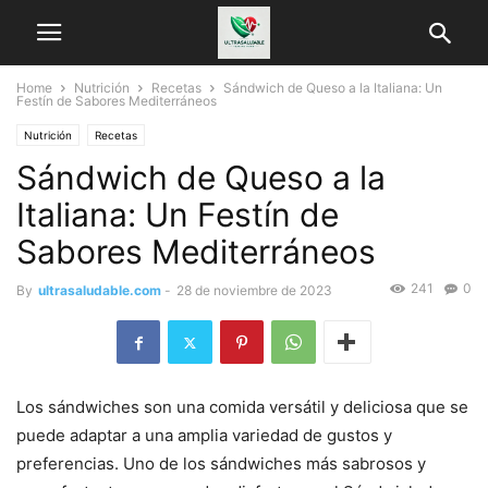
Home
Nutrición
Recetas
Sándwich de Queso a la Italiana: Un
Festín de Sabores Mediterráneos
Nutrición
Recetas
Sándwich de Queso a la
Italiana: Un Festín de
Sabores Mediterráneos
241
0
By
ultrasaludable.com
-
28 de noviembre de 2023
Los sándwiches son una comida versátil y deliciosa que se
puede adaptar a una amplia variedad de gustos y
preferencias. Uno de los sándwiches más sabrosos y