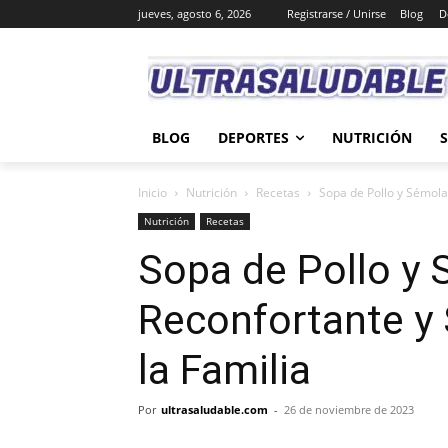
jueves, agosto 6, 2026
Registrarse / Unirse
Blog
D
BLOG
DEPORTES
NUTRICIÓN
Inicio
Nutrición
Recetas
Sopa de Pollo y Sémola
Nutrición
Recetas
Sopa de Pollo y 
Reconfortante y 
la Familia
Por
ultrasaludable.com
-
26 de noviembre de 2023