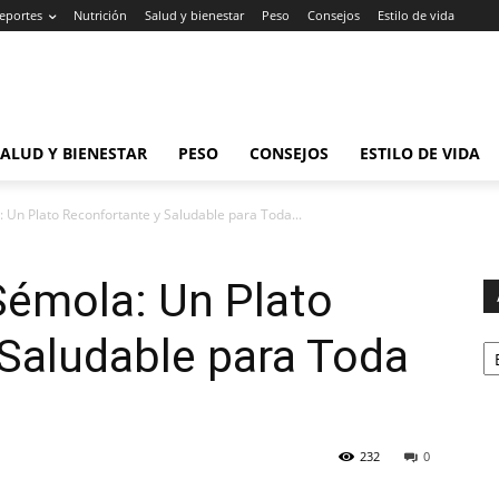
eportes
Nutrición
Salud y bienestar
Peso
Consejos
Estilo de vida
SALUD Y BIENESTAR
PESO
CONSEJOS
ESTILO DE VIDA
: Un Plato Reconfortante y Saludable para Toda...
Sémola: Un Plato
Ar
Saludable para Toda
232
0