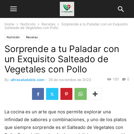
Home
Nutrición
Recetas
Sorprende a tu Paladar con un Exquisito
Salteado de Vegetales con Pollo
Nutrición
Recetas
Sorprende a tu Paladar con
un Exquisito Salteado de
Vegetales con Pollo
150
0
By
ultrasaludable.com
-
26 de noviembre de 2023
La cocina es un arte que nos permite explorar una
infinidad de sabores y combinaciones, y uno de los platos
que siempre sorprende es el Salteado de Vegetales con