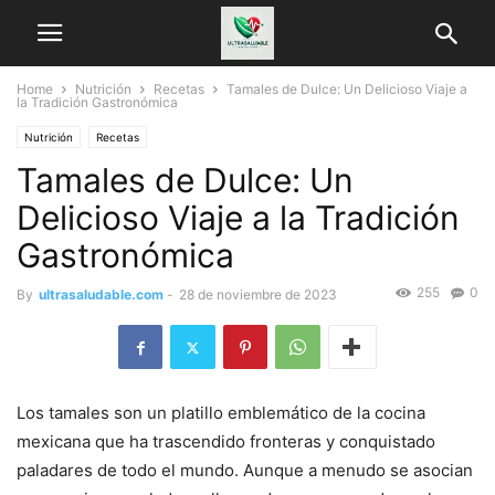
Home
Nutrición
Recetas
Tamales de Dulce: Un Delicioso Viaje a
la Tradición Gastronómica
Nutrición
Recetas
Tamales de Dulce: Un
Delicioso Viaje a la Tradición
Gastronómica
255
0
By
ultrasaludable.com
-
28 de noviembre de 2023
Los tamales son un platillo emblemático de la cocina
mexicana que ha trascendido fronteras y conquistado
paladares de todo el mundo. Aunque a menudo se asocian