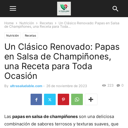
Home
Nutrición
Recetas
Un Clásico Renovado: Papas en Salsa
de Champiñones, una Receta para Toda...
Nutrición
Recetas
Un Clásico Renovado: Papas
en Salsa de Champiñones,
una Receta para Toda
Ocasión
223
0
By
ultrasaludable.com
-
26 de noviembre de 2023
Las
papas en salsa de champiñones
son una deliciosa
combinación de sabores terrosos y texturas suaves, que