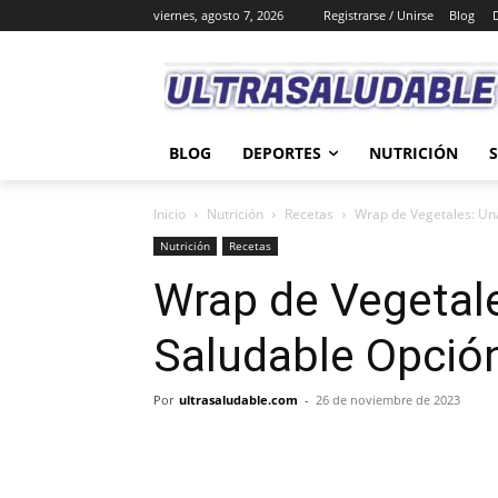
viernes, agosto 7, 2026
Registrarse / Unirse
Blog
BLOG
DEPORTES
NUTRICIÓN
Inicio
Nutrición
Recetas
Wrap de Vegetales: Una
Nutrición
Recetas
Wrap de Vegetale
Saludable Opció
Por
ultrasaludable.com
-
26 de noviembre de 2023