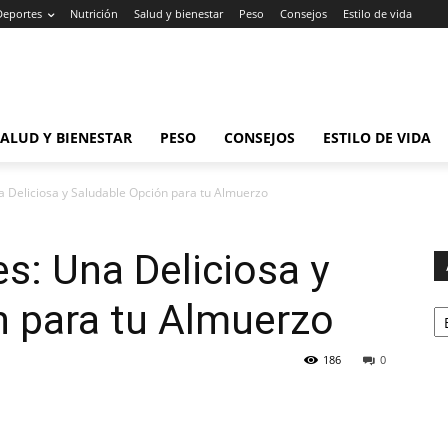
Deportes
Nutrición
Salud y bienestar
Peso
Consejos
Estilo de vida
SALUD Y BIENESTAR
PESO
CONSEJOS
ESTILO DE VIDA
 Deliciosa y Saludable Opción para tu Almuerzo
s: Una Deliciosa y
Ar
n para tu Almuerzo
186
0