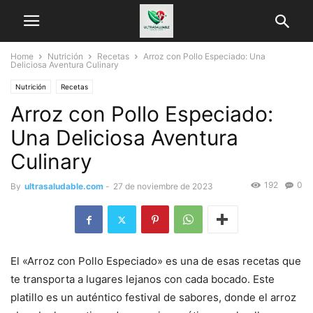
Home
Nutrición
Recetas
Arroz con Pollo Especiado: Una
Deliciosa Aventura Culinary
Nutrición
Recetas
Arroz con Pollo Especiado:
Una Deliciosa Aventura
Culinary
192
0
By
ultrasaludable.com
-
27 de noviembre de 2023
El «Arroz con Pollo Especiado» es una de esas recetas que
te transporta a lugares lejanos con cada bocado. Este
platillo es un auténtico festival de sabores, donde el arroz