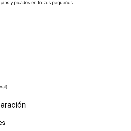
pios y picados en trozos pequeños
nal)
paración
es