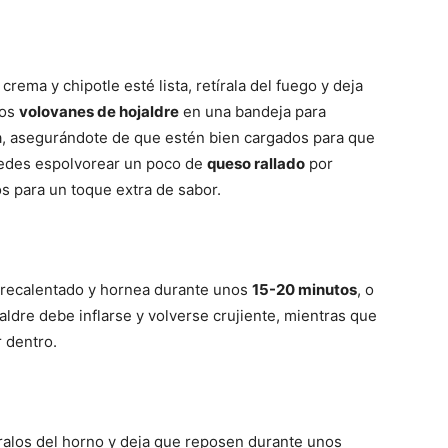
ema y chipotle esté lista, retírala del fuego y deja
los
volovanes de hojaldre
en una bandeja para
a, asegurándote de que estén bien cargados para que
puedes espolvorear un poco de
queso rallado
por
s para un toque extra de sabor.
 precalentado y hornea durante unos
15-20 minutos
, o
aldre debe inflarse y volverse crujiente, mientras que
r dentro.
íralos del horno y deja que reposen durante unos