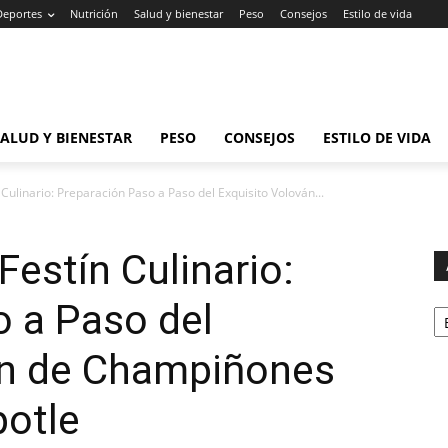
Deportes
Nutrición
Salud y bienestar
Peso
Consejos
Estilo de vida
SALUD Y BIENESTAR
PESO
CONSEJOS
ESTILO DE VIDA
 Culinario: Preparación Paso a Paso del Exquisito Volován...
Festín Culinario:
Ar
 a Paso del
án de Champiñones
potle