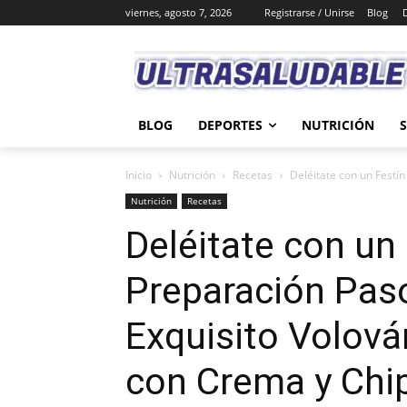
viernes, agosto 7, 2026
Registrarse / Unirse
Blog
BLOG
DEPORTES
NUTRICIÓN
Inicio
Nutrición
Recetas
Deléitate con un Festín
Nutrición
Recetas
Deléitate con un 
Preparación Paso
Exquisito Volov
con Crema y Chi